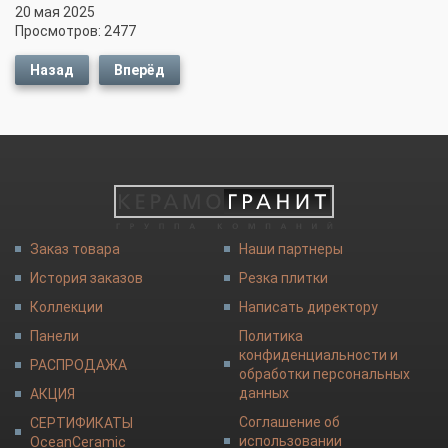
20 мая 2025
Просмотров: 2477
Назад
Вперёд
Заказ товара
Наши партнеры
История заказов
Резка плитки
Коллекции
Написать директору
Панели
Политика
конфиденциальности и
РАСПРОДАЖА
обработки персональных
данных
АКЦИЯ
Соглашение об
СЕРТИФИКАТЫ
использовании
OceanCeramic