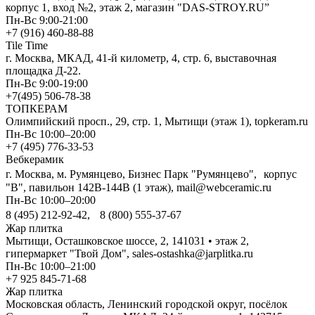
корпус 1, вход №2, этаж 2, магазин "DAS-STROY.RU”
Пн-Вс 9:00-21:00
+7 (916) 460-88-88
Tile Time
г. Москва, МКАД, 41-й километр, 4, стр. 6, выставочная
площадка Д-22.
Пн-Вс 9:00-19:00
+7(495) 506-78-38
ТОПКЕРАМ
Олимпийский просп., 29, стр. 1, Мытищи (этаж 1), topkeram.ru
Пн-Вс 10:00–20:00
+7 (495) 776-33-53
Вебкерамик
г. Москва, м. Румянцево, Бизнес Парк "Румянцево", корпус
"В", павильон 142В-144В (1 этаж), mail@webceramic.ru
Пн-Вс 10:00–20:00
8 (495) 212-92-42, 8 (800) 555-37-67
Жар плитка
Мытищи, Осташковское шоссе, 2, 141031 • этаж 2,
гипермаркет "Твой Дом", sales-ostashka@jarplitka.ru
Пн-Вс 10:00–21:00
+7 925 845-71-68
Жар плитка
Московская область, Ленинский городской округ, посёлок