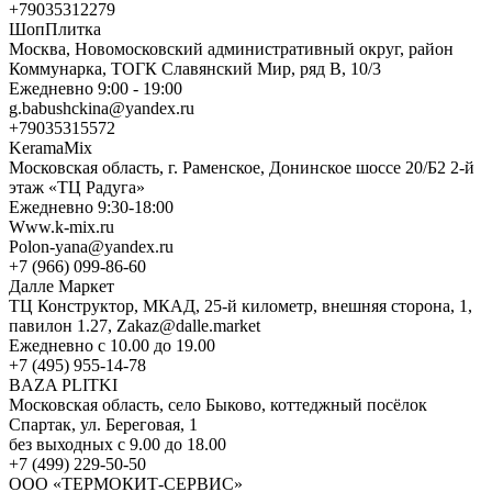
+79035312279
ШопПлитка
Москва, Новомосковский административный округ, район
Коммунарка, ТОГК Славянский Мир, ряд В, 10/3
Ежедневно 9:00 - 19:00
g.babushckina@yandex.ru
+79035315572
KeramaMix
Московская область, г. Раменское, Донинское шоссе 20/Б2 2-й
этаж «ТЦ Радуга»
Ежедневно 9:30-18:00
Www.k-mix.ru
Polon-yana@yandex.ru
+7 (966) 099-86-60
Далле Маркет
ТЦ Конструктор, МКАД, 25-й километр, внешняя сторона, 1,
павилон 1.27, Zakaz@dalle.market
Ежедневно с 10.00 до 19.00
+7 (495) 955-14-78
BAZA PLITKI
Московская область, село Быково, коттеджный посёлок
Спартак, ул. Береговая, 1
без выходных с 9.00 до 18.00
+7 (499) 229-50-50
ООО «ТЕРМОКИТ-СЕРВИС»