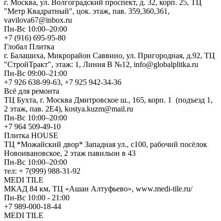
г. Москва, ул. Волгоградский проспект, д. 32, корп. 25, ТЦ
"Метр Квадратный", цок. этаж, пав. 359,360,361,
vavilova67@inbox.ru
Пн-Вс 10:00–20:00
+7 (916) 695-95-80
Глобал Плитка
г. Балашиха, Микрорайон Саввино, ул. Пригородная, д.92, ТЦ
"СтройТракт", этаж: 1, Линия В №12, info@globalplitka.ru
Пн-Вс 09:00–21:00
+7 926 638-99-63, +7 925 942-34-36
Всё для ремонта
ТЦ Бухта, г. Москва Дмитровское ш., 165, корп. 1 (подъезд 1,
2 этаж, пав. 2Е4), kostya.kuzm@mail.ru
Пн-Вс 10:00–20:00
+7 964 509-49-10
Плитка HOUSE
ТЦ *Можайский двор* Западная ул., с100, рабочий посёлок
Новоивановское, 2 этаж павильон в 43
Пн-Вс 10:00–20:00
тел: + 7(999) 988-31-92
MEDI TILE
МКАД 84 км, ТЦ «Ашан Алтуфьево», www.medi-tile.ru/
Пн-Вс 10:00 - 21:00
+7 989-000-18-44
MEDI TILE