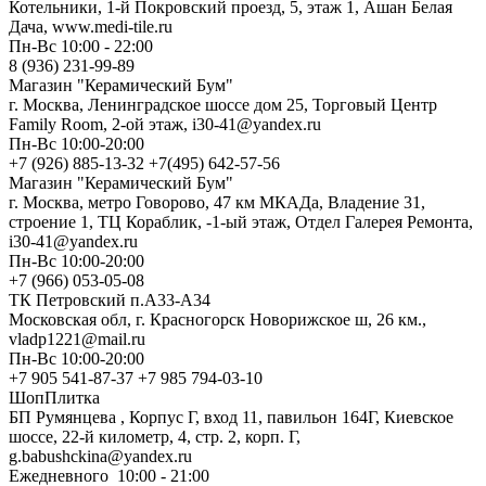
Котельники, 1-й Покровский проезд, 5, этаж 1, Ашан Белая
Дача, www.medi-tile.ru
Пн-Вс 10:00 - 22:00
8 (936) 231-99-89
Магазин "Керамический Бум"
г. Москва, Ленинградское шоссе дом 25, Торговый Центр
Family Room, 2-ой этаж, i30-41@yandex.ru
Пн-Вс 10:00-20:00
+7 (926) 885-13-32 +7(495) 642-57-56
Магазин "Керамический Бум"
г. Москва, метро Говорово, 47 км МКАДа, Владение 31,
строение 1, ТЦ Кораблик, -1-ый этаж, Отдел Галерея Ремонта,
i30-41@yandex.ru
Пн-Вс 10:00-20:00
+7 (966) 053-05-08
ТК Петровский п.А33-А34
Московская обл, г. Красногорск Новорижское ш, 26 км.,
vladp1221@mail.ru
Пн-Вс 10:00-20:00
+7 905 541-87-37 +7 985 794-03-10
ШопПлитка
БП Румянцева , Корпус Г, вход 11, павильон 164Г, Киевское
шоссе, 22-й километр, 4, стр. 2, корп. Г,
g.babushckina@yandex.ru
Ежедневного 10:00 - 21:00