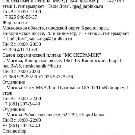
Совхоза имени Ленина, МКАД, 24-й километр, 1, 142715 •
этаж 1, гипермаркет "Твой Дом", rgs@jarplitka.ru
Пн-Вс 10:00–21:00
+7 925 940-56-37
Жар плитка
Московская область, городской округ Красногорск,
Новорижское шоссе, 26-й километр, с1 • этаж 2, гипермаркет
"Твой Дом", sales-riga@jarplitka.ru
Пн-Вс 10:00–20:30
+7 926 491-71-69
Салон керамической плитки "МОСКЕРАМИК"
г. Москва, Каширское шоссе, 19к1 ТК Каширский Двор-1
пав.3-А5, moskeramik@bk.ru
Пн-Вс 10:00-20:00
+7 968 979-99-90 +7 925 537-79-36
Отделкино
г. Москва 71 км МКАД, д. Путилково 16А ТРЦ «Вэйпарк», 1
этаж
Пн-Вс 10:00–22:00
+7 (861) 207-34-40
Отделкино
г. Москва Рублевское шоссе, 62 ТРЦ «ЕвроПарк»
Пн-Вс 10:00–22:00
+7 (861) 207-34-40
Ceramoshop