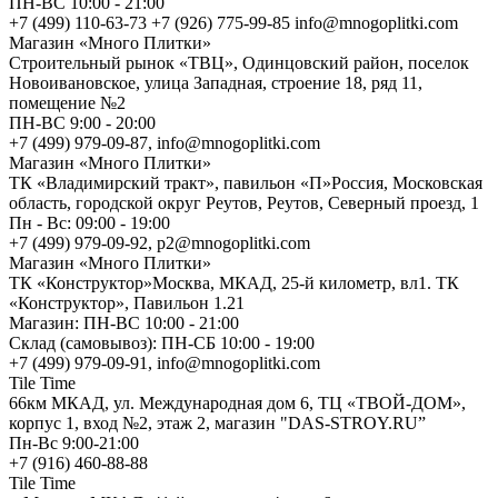
ПН-ВС 10:00 - 21:00
+7 (499) 110-63-73 +7 (926) 775-99-85 info@mnogoplitki.com
Магазин «Много Плитки»
Cтроительный рынок «ТВЦ», Одинцовский район, поселок
Новоивановское, улица Западная, строение 18, ряд 11,
помещение №2
ПН-ВС 9:00 - 20:00
+7 (499) 979-09-87, info@mnogoplitki.com
Магазин «Много Плитки»
ТК «Владимирский тракт», павильон «П»Россия, Московская
область, городской округ Реутов, Реутов, Северный проезд, 1
Пн - Вс: 09:00 - 19:00
+7 (499) 979-09-92, p2@mnogoplitki.com
Магазин «Много Плитки»
ТК «Конструктор»Москва, МКАД, 25-й километр, вл1. ТК
«Конструктор», Павильон 1.21
Магазин: ПН-ВС 10:00 - 21:00
Склад (самовывоз): ПН-СБ 10:00 - 19:00
+7 (499) 979-09-91, info@mnogoplitki.com
Tile Time
66км МКАД, ул. Международная дом 6, ТЦ «ТВОЙ-ДОМ»,
корпус 1, вход №2, этаж 2, магазин "DAS-STROY.RU”
Пн-Вс 9:00-21:00
+7 (916) 460-88-88
Tile Time