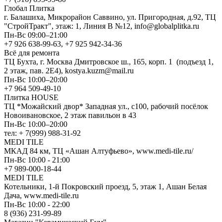
Глобал Плитка
г. Балашиха, Микрорайон Саввино, ул. Пригородная, д.92, ТЦ
"СтройТракт", этаж: 1, Линия В №12, info@globalplitka.ru
Пн-Вс 09:00–21:00
+7 926 638-99-63, +7 925 942-34-36
Всё для ремонта
ТЦ Бухта, г. Москва Дмитровское ш., 165, корп. 1 (подъезд 1,
2 этаж, пав. 2Е4), kostya.kuzm@mail.ru
Пн-Вс 10:00–20:00
+7 964 509-49-10
Плитка HOUSE
ТЦ *Можайский двор* Западная ул., с100, рабочий посёлок
Новоивановское, 2 этаж павильон в 43
Пн-Вс 10:00–20:00
тел: + 7(999) 988-31-92
MEDI TILE
МКАД 84 км, ТЦ «Ашан Алтуфьево», www.medi-tile.ru/
Пн-Вс 10:00 - 21:00
+7 989-000-18-44
MEDI TILE
Котельники, 1-й Покровский проезд, 5, этаж 1, Ашан Белая
Дача, www.medi-tile.ru
Пн-Вс 10:00 - 22:00
8 (936) 231-99-89