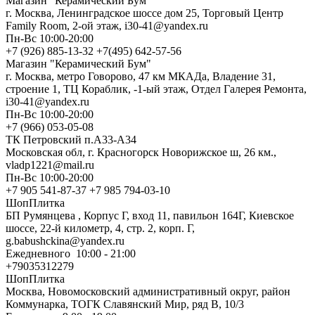
Магазин "Керамический Бум"
г. Москва, Ленинградское шоссе дом 25, Торговый Центр
Family Room, 2-ой этаж, i30-41@yandex.ru
Пн-Вс 10:00-20:00
+7 (926) 885-13-32 +7(495) 642-57-56
Магазин "Керамический Бум"
г. Москва, метро Говорово, 47 км МКАДа, Владение 31,
строение 1, ТЦ Кораблик, -1-ый этаж, Отдел Галерея Ремонта,
i30-41@yandex.ru
Пн-Вс 10:00-20:00
+7 (966) 053-05-08
ТК Петровский п.А33-А34
Московская обл, г. Красногорск Новорижское ш, 26 км.,
vladp1221@mail.ru
Пн-Вс 10:00-20:00
+7 905 541-87-37 +7 985 794-03-10
ШопПлитка
БП Румянцева , Корпус Г, вход 11, павильон 164Г, Киевское
шоссе, 22-й километр, 4, стр. 2, корп. Г,
g.babushckina@yandex.ru
Ежедневного 10:00 - 21:00
+79035312279
ШопПлитка
Москва, Новомосковский административный округ, район
Коммунарка, ТОГК Славянский Мир, ряд В, 10/3