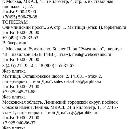
г. Москва, МКАД, 41-й километр, 4, стр. 6, выставочная
площадка Д-22.
Пн-Вс 9:00-19:00
+7(495) 506-78-38
ТОПКЕРАМ
Олимпийский просп., 29, стр. 1, Мытищи (этаж 1), topkeram.ru
Пн-Вс 10:00–20:00
+7 (495) 776-33-53
Вебкерамик
г. Москва, м. Румянцево, Бизнес Парк "Румянцево", корпус
"В", павильон 142В-144В (1 этаж), mail@webceramic.ru
Пн-Вс 10:00–20:00
8 (495) 212-92-42, 8 (800) 555-37-67
Жар плитка
Мытищи, Осташковское шоссе, 2, 141031 • этаж 2,
гипермаркет "Твой Дом", sales-ostashka@jarplitka.ru
Пн-Вс 10:00–21:00
+7 925 845-71-68
Жар плитка
Московская область, Ленинский городской округ, посёлок
Совхоза имени Ленина, МКАД, 24-й километр, 1, 142715 •
этаж 1, гипермаркет "Твой Дом", rgs@jarplitka.ru
Пн-Вс 10:00–21:00
+7 925 940-56-37
Жар плитка