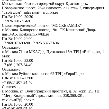
Московская область, городской округ Красногорск,
Новорижское шоссе, 26-й километр, с1 • этаж 2, гипермаркет
"Твой Дом", sales-riga@jarplitka.ru
Пн-Вс 10:00–20:30
+7 926 491-71-69
Салон керамической плитки "МОСКЕРАМИК"
г. Москва, Каширское шоссе, 19к1 ТК Каширский Двор-1
пав.3-А5, moskeramik@bk.ru
Пн-Вс 10:00-20:00
+7 968 979-99-90 +7 925 537-79-36
Отделкино
г. Москва 71 км МКАД, д. Путилково 16А ТРЦ «Вэйпарк», 1
этаж
Пн-Вс 10:00–22:00
+7 (861) 207-34-40
Отделкино
г. Москва Рублевское шоссе, 62 ТРЦ «ЕвроПарк»
Пн-Вс 10:00–22:00
+7 (861) 207-34-40
Ceramoshop
г. Москва, ул. Волгоградский проспект, д. 32, корп. 25, ТЦ
"Метр Квадратный", цок. этаж, пав. 359,360,361,
vavilova67@inbox.ru
Пн-Вс 10:00–20:00
+7 (916) 695-95-80