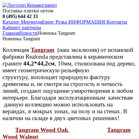
Поставка плитки оптом
8 (495) 644 42 33
Каталог
Мерчендайзинг
Резка
ИНФОРМАЦИЯ
Контакты
Кабинет партнера
Главная
Новости
Новинка Tangram
Новинка Tangram
Коллекция
Tangram
(наш эксклюзив)
от испанской
фабрики Realonda представлена в керамическом
граните
44,2*44,2см
, 10мм, стилизована под дерево,
имеет геометрическую рельефную
структуру,
воплощает природную фактуру
древесины и, не смотря на строгость и четкость
линий,
создают
ощущение
умиротворения в любом
интерьере. Благодаря эксплуатационным качествам
данную коллекцию можно использовать на
верандах, в мокрых зонах, на полу и на стенах. В
наличии на складе в двух цветовых решениях!
Tangram Wood Oak
Tangram
Wood Walnut