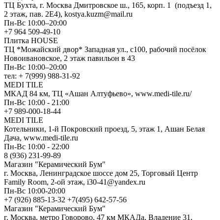
ТЦ Бухта, г. Москва Дмитровское ш., 165, корп. 1 (подъезд 1,
2 этаж, пав. 2Е4), kostya.kuzm@mail.ru
Пн-Вс 10:00–20:00
+7 964 509-49-10
Плитка HOUSE
ТЦ *Можайский двор* Западная ул., с100, рабочий посёлок
Новоивановское, 2 этаж павильон в 43
Пн-Вс 10:00–20:00
тел: + 7(999) 988-31-92
MEDI TILE
МКАД 84 км, ТЦ «Ашан Алтуфьево», www.medi-tile.ru/
Пн-Вс 10:00 - 21:00
+7 989-000-18-44
MEDI TILE
Котельники, 1-й Покровский проезд, 5, этаж 1, Ашан Белая
Дача, www.medi-tile.ru
Пн-Вс 10:00 - 22:00
8 (936) 231-99-89
Магазин "Керамический Бум"
г. Москва, Ленинградское шоссе дом 25, Торговый Центр
Family Room, 2-ой этаж, i30-41@yandex.ru
Пн-Вс 10:00-20:00
+7 (926) 885-13-32 +7(495) 642-57-56
Магазин "Керамический Бум"
г. Москва, метро Говорово, 47 км МКАДа, Владение 31,