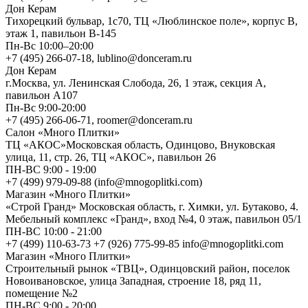
Дон Керам
Тихорецкий бульвар, 1с70, ТЦ «Люблинское поле», корпус В,
этаж 1, павильон В-145
Пн-Вс 10:00–20:00
+7 (495) 266-07-18, lublino@donceram.ru
Дон Керам
г.Москва, ул. Ленинская Слобода, 26, 1 этаж, секция А,
павильон А107
Пн-Вс 9:00-20:00
+7 (495) 266-06-71, roomer@donceram.ru
Салон «Много Плитки»
ТЦ «АКОС»Московская область, Одинцово, Внуковская
улица, 11, стр. 26, ТЦ «АКОС», павильон 26
ПН-ВС 9:00 - 19:00
+7 (499) 979-09-88 (info@mnogoplitki.com)
Магазин «Много Плитки»
«Строй Гранд» Московская область, г. Химки, ул. Бутаково, 4.
Мебельный комплекс «Гранд», вход №4, 0 этаж, павильон 05/1
ПН-ВС 10:00 - 21:00
+7 (499) 110-63-73 +7 (926) 775-99-85 info@mnogoplitki.com
Магазин «Много Плитки»
Cтроительный рынок «ТВЦ», Одинцовский район, поселок
Новоивановское, улица Западная, строение 18, ряд 11,
помещение №2
ПН-ВС 9:00 - 20:00