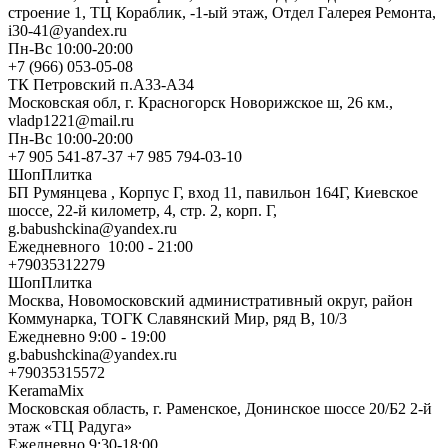
строение 1, ТЦ Кораблик, -1-ый этаж, Отдел Галерея Ремонта,
i30-41@yandex.ru
Пн-Вс 10:00-20:00
+7 (966) 053-05-08
ТК Петровский п.А33-А34
Московская обл, г. Красногорск Новорижское ш, 26 км.,
vladp1221@mail.ru
Пн-Вс 10:00-20:00
+7 905 541-87-37 +7 985 794-03-10
ШопПлитка
БП Румянцева , Корпус Г, вход 11, павильон 164Г, Киевское
шоссе, 22-й километр, 4, стр. 2, корп. Г,
g.babushckina@yandex.ru
Ежедневного 10:00 - 21:00
+79035312279
ШопПлитка
Москва, Новомосковский административный округ, район
Коммунарка, ТОГК Славянский Мир, ряд В, 10/3
Ежедневно 9:00 - 19:00
g.babushckina@yandex.ru
+79035315572
KeramaMix
Московская область, г. Раменское, Донинское шоссе 20/Б2 2-й
этаж «ТЦ Радуга»
Ежедневно 9:30-18:00