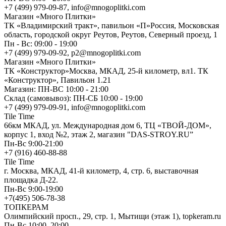
+7 (499) 979-09-87, info@mnogoplitki.com
Магазин «Много Плитки»
ТК «Владимирский тракт», павильон «П»Россия, Московская
область, городской округ Реутов, Реутов, Северный проезд, 1
Пн - Вс: 09:00 - 19:00
+7 (499) 979-09-92, p2@mnogoplitki.com
Магазин «Много Плитки»
ТК «Конструктор»Москва, МКАД, 25-й километр, вл1. ТК
«Конструктор», Павильон 1.21
Магазин: ПН-ВС 10:00 - 21:00
Склад (самовывоз): ПН-СБ 10:00 - 19:00
+7 (499) 979-09-91, info@mnogoplitki.com
Tile Time
66км МКАД, ул. Международная дом 6, ТЦ «ТВОЙ-ДОМ»,
корпус 1, вход №2, этаж 2, магазин "DAS-STROY.RU”
Пн-Вс 9:00-21:00
+7 (916) 460-88-88
Tile Time
г. Москва, МКАД, 41-й километр, 4, стр. 6, выставочная
площадка Д-22.
Пн-Вс 9:00-19:00
+7(495) 506-78-38
ТОПКЕРАМ
Олимпийский просп., 29, стр. 1, Мытищи (этаж 1), topkeram.ru
Пн-Вс 10:00–20:00