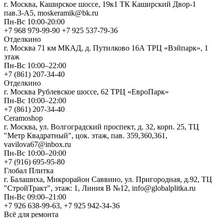
г. Москва, Каширское шоссе, 19к1 ТК Каширский Двор-1
пав.3-А5, moskeramik@bk.ru
Пн-Вс 10:00-20:00
+7 968 979-99-90 +7 925 537-79-36
Отделкино
г. Москва 71 км МКАД, д. Путилково 16А ТРЦ «Вэйпарк», 1
этаж
Пн-Вс 10:00–22:00
+7 (861) 207-34-40
Отделкино
г. Москва Рублевское шоссе, 62 ТРЦ «ЕвроПарк»
Пн-Вс 10:00–22:00
+7 (861) 207-34-40
Ceramoshop
г. Москва, ул. Волгоградский проспект, д. 32, корп. 25, ТЦ
"Метр Квадратный", цок. этаж, пав. 359,360,361,
vavilova67@inbox.ru
Пн-Вс 10:00–20:00
+7 (916) 695-95-80
Глобал Плитка
г. Балашиха, Микрорайон Саввино, ул. Пригородная, д.92, ТЦ
"СтройТракт", этаж: 1, Линия В №12, info@globalplitka.ru
Пн-Вс 09:00–21:00
+7 926 638-99-63, +7 925 942-34-36
Всё для ремонта