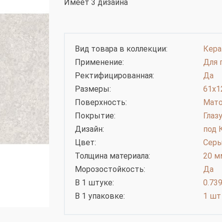
Имеет 3 дизайна
Вид товара в коллекции:
Кера
Применение:
Для 
Ректифицированная:
Да
Размеры:
61х1
Поверхность:
Мато
Покрытие:
Глаз
Дизайн:
под 
Цвет:
Сер
Толщина материала:
20 м
Морозостойкость:
Да
В 1 штуке:
0.739
В 1 упаковке:
1 шт 