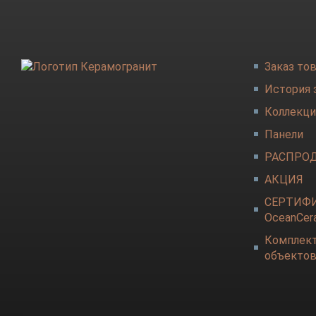
Заказ то
История 
Коллекци
Панели
РАСПРО
АКЦИЯ
СЕРТИФ
OceanCer
Комплек
объекто