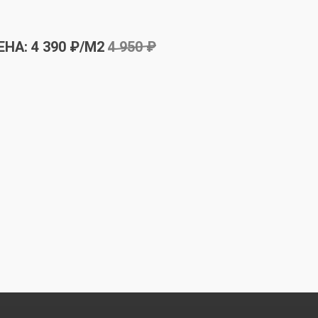
ЕНА:
4 390
₽/М2
4 950
₽