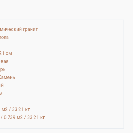
мический гранит
пола
21 см
вая
урь
Камень
ый
м
 м2 / 33.21 кг
/ 0.739 м2 / 33.21 кг