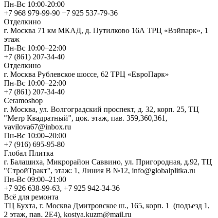
Пн-Вс 10:00-20:00
+7 968 979-99-90 +7 925 537-79-36
Отделкино
г. Москва 71 км МКАД, д. Путилково 16А ТРЦ «Вэйпарк», 1
этаж
Пн-Вс 10:00–22:00
+7 (861) 207-34-40
Отделкино
г. Москва Рублевское шоссе, 62 ТРЦ «ЕвроПарк»
Пн-Вс 10:00–22:00
+7 (861) 207-34-40
Ceramoshop
г. Москва, ул. Волгоградский проспект, д. 32, корп. 25, ТЦ
"Метр Квадратный", цок. этаж, пав. 359,360,361,
vavilova67@inbox.ru
Пн-Вс 10:00–20:00
+7 (916) 695-95-80
Глобал Плитка
г. Балашиха, Микрорайон Саввино, ул. Пригородная, д.92, ТЦ
"СтройТракт", этаж: 1, Линия В №12, info@globalplitka.ru
Пн-Вс 09:00–21:00
+7 926 638-99-63, +7 925 942-34-36
Всё для ремонта
ТЦ Бухта, г. Москва Дмитровское ш., 165, корп. 1 (подъезд 1,
2 этаж, пав. 2Е4), kostya.kuzm@mail.ru