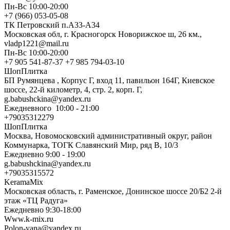
Пн-Вс 10:00-20:00
+7 (966) 053-05-08
ТК Петровский п.А33-А34
Московская обл, г. Красногорск Новорижское ш, 26 км.,
vladp1221@mail.ru
Пн-Вс 10:00-20:00
+7 905 541-87-37 +7 985 794-03-10
ШопПлитка
БП Румянцева , Корпус Г, вход 11, павильон 164Г, Киевское
шоссе, 22-й километр, 4, стр. 2, корп. Г,
g.babushckina@yandex.ru
Ежедневного 10:00 - 21:00
+79035312279
ШопПлитка
Москва, Новомосковский административный округ, район
Коммунарка, ТОГК Славянский Мир, ряд В, 10/3
Ежедневно 9:00 - 19:00
g.babushckina@yandex.ru
+79035315572
KeramaMix
Московская область, г. Раменское, Донинское шоссе 20/Б2 2-й
этаж «ТЦ Радуга»
Ежедневно 9:30-18:00
Www.k-mix.ru
Polon-yana@yandex.ru