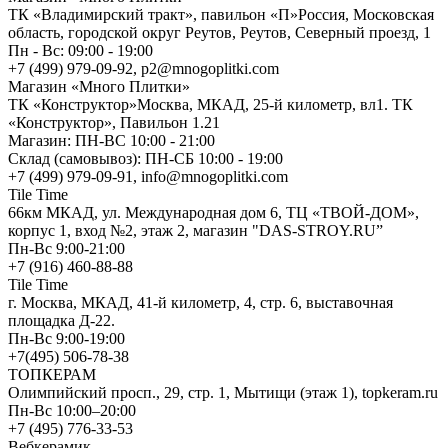
ТК «Владимирский тракт», павильон «П»Россия, Московская
область, городской округ Реутов, Реутов, Северный проезд, 1
Пн - Вс: 09:00 - 19:00
+7 (499) 979-09-92, p2@mnogoplitki.com
Магазин «Много Плитки»
ТК «Конструктор»Москва, МКАД, 25-й километр, вл1. ТК
«Конструктор», Павильон 1.21
Магазин: ПН-ВС 10:00 - 21:00
Склад (самовывоз): ПН-СБ 10:00 - 19:00
+7 (499) 979-09-91, info@mnogoplitki.com
Tile Time
66км МКАД, ул. Международная дом 6, ТЦ «ТВОЙ-ДОМ»,
корпус 1, вход №2, этаж 2, магазин "DAS-STROY.RU”
Пн-Вс 9:00-21:00
+7 (916) 460-88-88
Tile Time
г. Москва, МКАД, 41-й километр, 4, стр. 6, выставочная
площадка Д-22.
Пн-Вс 9:00-19:00
+7(495) 506-78-38
ТОПКЕРАМ
Олимпийский просп., 29, стр. 1, Мытищи (этаж 1), topkeram.ru
Пн-Вс 10:00–20:00
+7 (495) 776-33-53
Вебкерамик