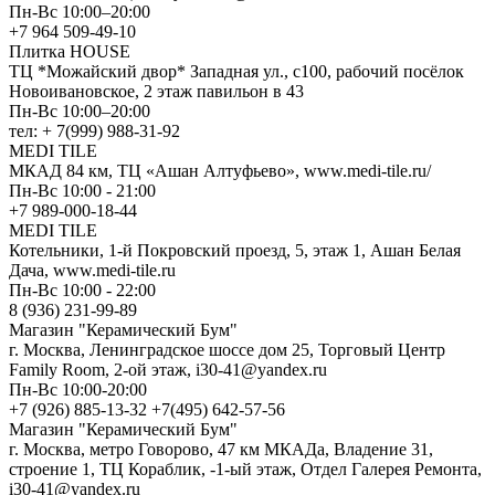
Пн-Вс 10:00–20:00
+7 964 509-49-10
Плитка HOUSE
ТЦ *Можайский двор* Западная ул., с100, рабочий посёлок
Новоивановское, 2 этаж павильон в 43
Пн-Вс 10:00–20:00
тел: + 7(999) 988-31-92
MEDI TILE
МКАД 84 км, ТЦ «Ашан Алтуфьево», www.medi-tile.ru/
Пн-Вс 10:00 - 21:00
+7 989-000-18-44
MEDI TILE
Котельники, 1-й Покровский проезд, 5, этаж 1, Ашан Белая
Дача, www.medi-tile.ru
Пн-Вс 10:00 - 22:00
8 (936) 231-99-89
Магазин "Керамический Бум"
г. Москва, Ленинградское шоссе дом 25, Торговый Центр
Family Room, 2-ой этаж, i30-41@yandex.ru
Пн-Вс 10:00-20:00
+7 (926) 885-13-32 +7(495) 642-57-56
Магазин "Керамический Бум"
г. Москва, метро Говорово, 47 км МКАДа, Владение 31,
строение 1, ТЦ Кораблик, -1-ый этаж, Отдел Галерея Ремонта,
i30-41@yandex.ru