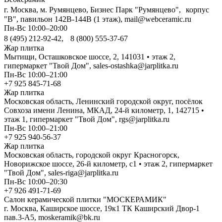
г. Москва, м. Румянцево, Бизнес Парк "Румянцево", корпус
"В", павильон 142В-144В (1 этаж), mail@webceramic.ru
Пн-Вс 10:00–20:00
8 (495) 212-92-42, 8 (800) 555-37-67
Жар плитка
Мытищи, Осташковское шоссе, 2, 141031 • этаж 2,
гипермаркет "Твой Дом", sales-ostashka@jarplitka.ru
Пн-Вс 10:00–21:00
+7 925 845-71-68
Жар плитка
Московская область, Ленинский городской округ, посёлок
Совхоза имени Ленина, МКАД, 24-й километр, 1, 142715 •
этаж 1, гипермаркет "Твой Дом", rgs@jarplitka.ru
Пн-Вс 10:00–21:00
+7 925 940-56-37
Жар плитка
Московская область, городской округ Красногорск,
Новорижское шоссе, 26-й километр, с1 • этаж 2, гипермаркет
"Твой Дом", sales-riga@jarplitka.ru
Пн-Вс 10:00–20:30
+7 926 491-71-69
Салон керамической плитки "МОСКЕРАМИК"
г. Москва, Каширское шоссе, 19к1 ТК Каширский Двор-1
пав.3-А5, moskeramik@bk.ru