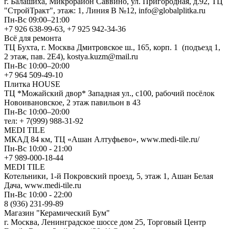
г. Балашиха, Микрорайон Саввино, ул. Пригородная, д.92, ТЦ
"СтройТракт", этаж: 1, Линия В №12, info@globalplitka.ru
Пн-Вс 09:00–21:00
+7 926 638-99-63, +7 925 942-34-36
Всё для ремонта
ТЦ Бухта, г. Москва Дмитровское ш., 165, корп. 1 (подъезд 1,
2 этаж, пав. 2Е4), kostya.kuzm@mail.ru
Пн-Вс 10:00–20:00
+7 964 509-49-10
Плитка HOUSE
ТЦ *Можайский двор* Западная ул., с100, рабочий посёлок
Новоивановское, 2 этаж павильон в 43
Пн-Вс 10:00–20:00
тел: + 7(999) 988-31-92
MEDI TILE
МКАД 84 км, ТЦ «Ашан Алтуфьево», www.medi-tile.ru/
Пн-Вс 10:00 - 21:00
+7 989-000-18-44
MEDI TILE
Котельники, 1-й Покровский проезд, 5, этаж 1, Ашан Белая
Дача, www.medi-tile.ru
Пн-Вс 10:00 - 22:00
8 (936) 231-99-89
Магазин "Керамический Бум"
г. Москва, Ленинградское шоссе дом 25, Торговый Центр