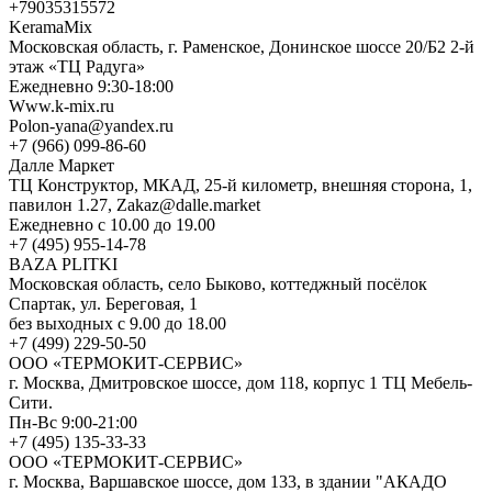
+79035315572
KeramaMix
Московская область, г. Раменское, Донинское шоссе 20/Б2 2-й
этаж «ТЦ Радуга»
Ежедневно 9:30-18:00
Www.k-mix.ru
Polon-yana@yandex.ru
+7 (966) 099-86-60
Далле Маркет
ТЦ Конструктор, МКАД, 25-й километр, внешняя сторона, 1,
павилон 1.27, Zakaz@dalle.market
Ежедневно с 10.00 до 19.00
+7 (495) 955-14-78
BAZA PLITKI
Московская область, село Быково, коттеджный посёлок
Спартак, ул. Береговая, 1
без выходных с 9.00 до 18.00
+7 (499) 229-50-50
ООО «ТЕРМОКИТ-СЕРВИС»
г. Москва, Дмитровское шоссе, дом 118, корпус 1 ТЦ Мебель-
Сити.
Пн-Вс 9:00-21:00
+7 (495) 135-33-33
ООО «ТЕРМОКИТ-СЕРВИС»
г. Москва, Варшавское шоссе, дом 133, в здании "АКАДО