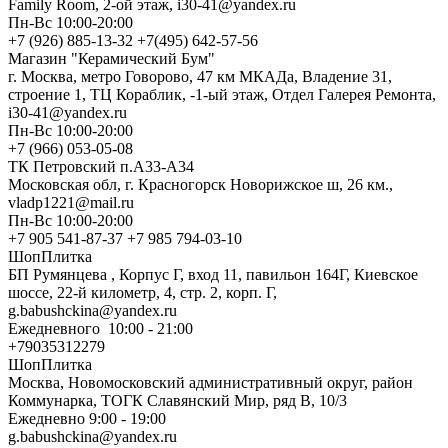
Family Room, 2-ой этаж, i30-41@yandex.ru
Пн-Вс 10:00-20:00
+7 (926) 885-13-32 +7(495) 642-57-56
Магазин "Керамический Бум"
г. Москва, метро Говорово, 47 км МКАДа, Владение 31,
строение 1, ТЦ Кораблик, -1-ый этаж, Отдел Галерея Ремонта,
i30-41@yandex.ru
Пн-Вс 10:00-20:00
+7 (966) 053-05-08
ТК Петровский п.А33-А34
Московская обл, г. Красногорск Новорижское ш, 26 км.,
vladp1221@mail.ru
Пн-Вс 10:00-20:00
+7 905 541-87-37 +7 985 794-03-10
ШопПлитка
БП Румянцева , Корпус Г, вход 11, павильон 164Г, Киевское
шоссе, 22-й километр, 4, стр. 2, корп. Г,
g.babushckina@yandex.ru
Ежедневного 10:00 - 21:00
+79035312279
ШопПлитка
Москва, Новомосковский административный округ, район
Коммунарка, ТОГК Славянский Мир, ряд В, 10/3
Ежедневно 9:00 - 19:00
g.babushckina@yandex.ru