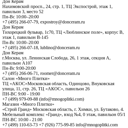
Дон Керам
Нахимовский просп., 24, стр. 1, ТЦ Экспострой, этаж 1,
павильон 3, место 52
Пн-Вс 10:00–20:00
+7 (495) 266-07-79, expostroy@donceram.ru
Дон Керам
Тихорецкий бульвар, 1с70, ТЦ «Люблинское поле», корпус В,
этаж 1, павильон В-145
Пн-Вс 10:00–20:00
+7 (495) 266-07-18, lublino@donceram.ru
Дон Керам
г.Москва, ул. Ленинская Слобода, 26, 1 этаж, секция А,
павильон А107
Пн-Вс 9:00-20:00
+7 (495) 266-06-71, roomer@donceram.ru
Салон «Много Плитки»
ТЦ «АКОС»Московская область, Одинцово, Внуковская
улица, 11, стр. 26, ТЦ «АКОС», павильон 26
ПН-ВС 9:00 - 19:00
+7 (499) 979-09-88 (info@mnogoplitki.com)
Магазин «Много Плитки»
«Строй Гранд» Московская область, г. Химки, ул. Бутаково, 4.
Мебельный комплекс «Гранд», вход №4, 0 этаж, павильон 05/1
ПН-ВС 10:00 - 21:00
+7 (499) 110-63-73 +7 (926) 775-99-85 info@mnogoplitki.com