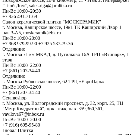
Новорижское шоссе, 26-й километр, с1 • этаж 2, гипермаркет
"Твой Дом", sales-riga@jarplitka.ru
Пн-Вс 10:00–20:30
+7 926 491-71-69
Салон керамической плитки "МОСКЕРАМИК"
г. Москва, Каширское шоссе, 19к1 ТК Каширский Двор-1
пав.3-А5, moskeramik@bk.ru
Пн-Вс 10:00-20:00
+7 968 979-99-90 +7 925 537-79-36
Отделкино
г. Москва 71 км МКАД, д. Путилково 16А ТРЦ «Вэйпарк», 1
этаж
Пн-Вс 10:00–22:00
+7 (861) 207-34-40
Отделкино
г. Москва Рублевское шоссе, 62 ТРЦ «ЕвроПарк»
Пн-Вс 10:00–22:00
+7 (861) 207-34-40
Ceramoshop
г. Москва, ул. Волгоградский проспект, д. 32, корп. 25, ТЦ
"Метр Квадратный", цок. этаж, пав. 359,360,361,
vavilova67@inbox.ru
Пн-Вс 10:00–20:00
+7 (916) 695-95-80
Глобал Плитка