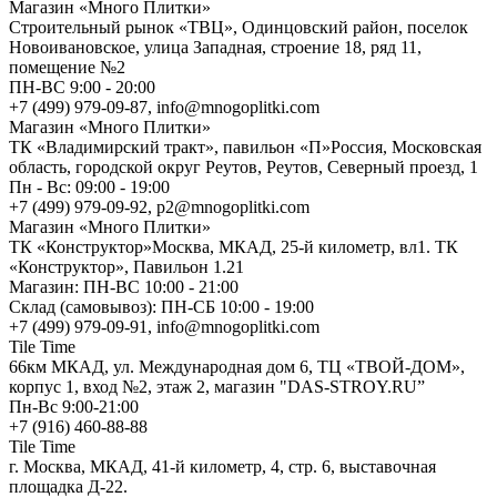
Магазин «Много Плитки»
Cтроительный рынок «ТВЦ», Одинцовский район, поселок
Новоивановское, улица Западная, строение 18, ряд 11,
помещение №2
ПН-ВС 9:00 - 20:00
+7 (499) 979-09-87, info@mnogoplitki.com
Магазин «Много Плитки»
ТК «Владимирский тракт», павильон «П»Россия, Московская
область, городской округ Реутов, Реутов, Северный проезд, 1
Пн - Вс: 09:00 - 19:00
+7 (499) 979-09-92, p2@mnogoplitki.com
Магазин «Много Плитки»
ТК «Конструктор»Москва, МКАД, 25-й километр, вл1. ТК
«Конструктор», Павильон 1.21
Магазин: ПН-ВС 10:00 - 21:00
Склад (самовывоз): ПН-СБ 10:00 - 19:00
+7 (499) 979-09-91, info@mnogoplitki.com
Tile Time
66км МКАД, ул. Международная дом 6, ТЦ «ТВОЙ-ДОМ»,
корпус 1, вход №2, этаж 2, магазин "DAS-STROY.RU”
Пн-Вс 9:00-21:00
+7 (916) 460-88-88
Tile Time
г. Москва, МКАД, 41-й километр, 4, стр. 6, выставочная
площадка Д-22.