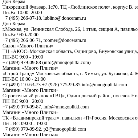
Дон Керам
Тихорецкий бульвар, 1с70, ТЦ «Люблинское поле», корпус В, э
Пн-Вс 10:00–20:00
+7 (495) 266-07-18, lublino@donceram.ru
Дон Керам
г.Москва, ул. Ленинская Слобода, 26, 1 этаж, секция А, павиль
Пн-Вс 9:00-20:00
+7 (495) 266-06-71, roomer@donceram.ru
Салон «Много Плитки»
ТЦ «АКОС»Московская область, Одинцово, Внуковская улица, 
ПН-ВС 9:00 - 19:00
+7 (499) 979-09-88 (info@mnogoplitki.com)
Магазин «Много Плитки»
«Строй Гранд» Московская область, г. Химки, ул. Бутаково, 4.
ПН-ВС 10:00 - 21:00
+7 (499) 110-63-73 +7 (926) 775-99-85 info@mnogoplitki.com
Магазин «Много Плитки»
Cтроительный рынок «ТВЦ», Одинцовский район, поселок Ново
ПН-ВС 9:00 - 20:00
+7 (499) 979-09-87, info@mnogoplitki.com
Магазин «Много Плитки»
ТК «Владимирский тракт», павильон «П»Россия, Московская обл
Пн - Вс: 09:00 - 19:00
+7 (499) 979-09-92, p2@mnogoplitki.com
Магазин «Много Плитки»