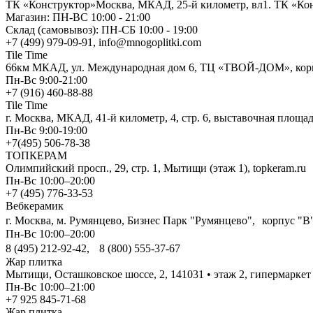
ТК «Конструктор»Москва, МКАД, 25-й километр, вл1. ТК «Кон
Магазин: ПН-ВС 10:00 - 21:00
Склад (самовывоз): ПН-СБ 10:00 - 19:00
+7 (499) 979-09-91, info@mnogoplitki.com
Tile Time
66км МКАД, ул. Международная дом 6, ТЦ «ТВОЙ-ДОМ», корп
Пн-Вс 9:00-21:00
+7 (916) 460-88-88
Tile Time
г. Москва, МКАД, 41-й километр, 4, стр. 6, выставочная площад
Пн-Вс 9:00-19:00
+7(495) 506-78-38
ТОПКЕРАМ
Олимпийский просп., 29, стр. 1, Мытищи (этаж 1), topkeram.ru
Пн-Вс 10:00–20:00
+7 (495) 776-33-53
Вебкерамик
г. Москва, м. Румянцево, Бизнес Парк "Румянцево", корпус "В"
Пн-Вс 10:00–20:00
8 (495) 212-92-42, 8 (800) 555-37-67
Жар плитка
Мытищи, Осташковское шоссе, 2, 141031 • этаж 2, гипермаркет "Т
Пн-Вс 10:00–21:00
+7 925 845-71-68
Жар плитка