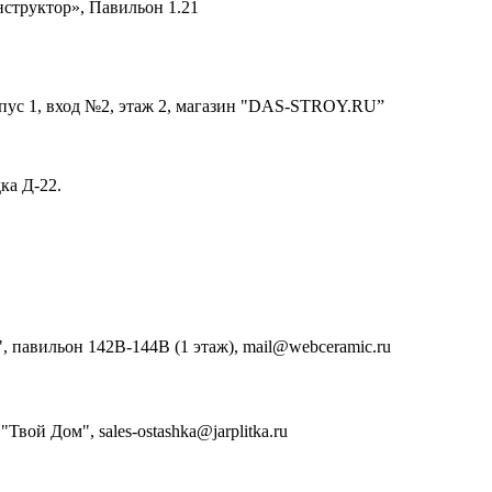
структор», Павильон 1.21
ус 1, вход №2, этаж 2, магазин "DAS-STROY.RU”
ка Д-22.
, павильон 142В-144В (1 этаж), mail@webceramic.ru
вой Дом", sales-ostashka@jarplitka.ru