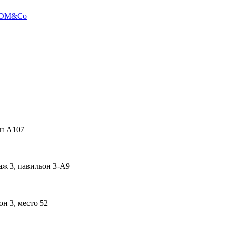
 LDM&Co
он А107
аж 3, павильон 3-А9
он 3, место 52