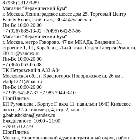
8 (936) 231-99-89
Магазин "Керамический Бум"
г. Москва, Ленинградское шоссе дом 25, Торговый Центр
Family Room, 2-ой этаж, i30-41@yandex.ru
Пн-Вс 10:00-20:00
+7 (926) 885-13-32 +7(495) 642-57-56
Магазин "Керамический Бум"
г. Москва, метро Говорово, 47 км МКАДа, Владение 31,
строение 1, ТЦ Кораблик, -1-ый этаж, Отдел Галерея Ремонта,
i30-41@yandex.ru
Пн-Вс 10:00-20:00
+7 (966) 053-05-08
ТК Петровский п.А33-А34
Московская обл, г. Красногорск Новорижское ш, 26 км.,
vladp1221@mail.ru
Пн-Вс 10:00-20:00
+7 905 541-87-37 +7 985 794-03-10
ШопПлитка
БП Румянцева , Корпус Г, вход 11, павильон 164Г, Киевское
шоссе, 22-й километр, 4, стр. 2, корп. Г,
g.babushckina@yandex.ru
Ежедневного 10:00 - 21:00
+79035312279
ШопПлитка
Москва, Новомосковский административный округ, район