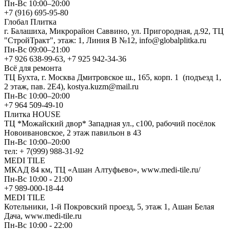
Пн-Вс 10:00–20:00
+7 (916) 695-95-80
Глобал Плитка
г. Балашиха, Микрорайон Саввино, ул. Пригородная, д.92, ТЦ
"СтройТракт", этаж: 1, Линия В №12, info@globalplitka.ru
Пн-Вс 09:00–21:00
+7 926 638-99-63, +7 925 942-34-36
Всё для ремонта
ТЦ Бухта, г. Москва Дмитровское ш., 165, корп. 1 (подъезд 1,
2 этаж, пав. 2Е4), kostya.kuzm@mail.ru
Пн-Вс 10:00–20:00
+7 964 509-49-10
Плитка HOUSE
ТЦ *Можайский двор* Западная ул., с100, рабочий посёлок
Новоивановское, 2 этаж павильон в 43
Пн-Вс 10:00–20:00
тел: + 7(999) 988-31-92
MEDI TILE
МКАД 84 км, ТЦ «Ашан Алтуфьево», www.medi-tile.ru/
Пн-Вс 10:00 - 21:00
+7 989-000-18-44
MEDI TILE
Котельники, 1-й Покровский проезд, 5, этаж 1, Ашан Белая
Дача, www.medi-tile.ru
Пн-Вс 10:00 - 22:00