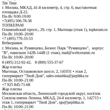
Tile Time
г. Москва, МКАД, 41-й километр, 4, стр. 6, выставочная
площадка Д-22.
Пн-Вс 9:00-19:00
+7(495) 506-78-38
ТОПКЕРАМ
Олимпийский просп., 29, стр. 1, Мытищи (этаж 1), topkeram.ru
Пн-Вс 10:00–20:00
+7 (495) 776-33-53
Вебкерамик
г. Москва, м. Румянцево, Бизнес Парк "Румянцево", корпус
"В", павильон 142В-144В (1 этаж), mail@webceramic.ru
Пн-Вс 10:00–20:00
8 (495) 212-92-42, 8 (800) 555-37-67
Жар плитка
Мытищи, Осташковское шоссе, 2, 141031 • этаж 2,
гипермаркет "Твой Дом", sales-ostashka@jarplitka.ru
Пн-Вс 10:00–21:00
+7 925 845-71-68
Жар плитка
Московская область, Ленинский городской округ, посёлок
Совхоза имени Ленина, МКАД, 24-й километр, 1, 142715 •
этаж 1, гипермаркет "Твой Дом", rgs@jarplitka.ru
Пн-Вс 10:00–21:00