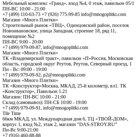
Мебельный комплекс «Гранд», вход №4, 0 этаж, павильон 05/1
ПН-ВС 10:00 - 21:00
+7 (499) 110-63-73 +7 (926) 775-99-85 info@mnogoplitki.com
Магазин «Много Плитки»
Cтроительный рынок «ТВЦ», Одинцовский район, поселок
Новоивановское, улица Западная, строение 18, ряд 11,
помещение №2
ПН-ВС 9:00 - 20:00
+7 (499) 979-09-87, info@mnogoplitki.com
Магазин «Много Плитки»
ТК «Владимирский тракт», павильон «П»Россия, Московская
область, городской округ Реутов, Реутов, Северный проезд, 1
Пн - Вс: 09:00 - 19:00
+7 (499) 979-09-92, p2@mnogoplitki.com
Магазин «Много Плитки»
ТК «Конструктор»Москва, МКАД, 25-й километр, вл1. ТК
«Конструктор», Павильон 1.21
Магазин: ПН-ВС 10:00 - 21:00
Склад (самовывоз): ПН-СБ 10:00 - 19:00
+7 (499) 979-09-91, info@mnogoplitki.com
Tile Time
66км МКАД, ул. Международная дом 6, ТЦ «ТВОЙ-ДОМ»,
корпус 1, вход №2, этаж 2, магазин "DAS-STROY.RU”
Пн-Вс 9:00-21:00
+7 (916) 460-88-88