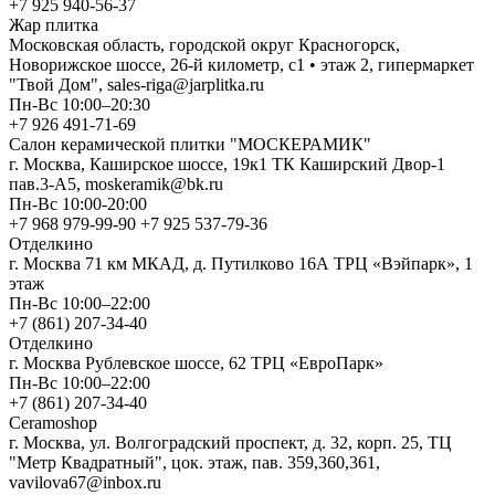
+7 925 940-56-37
Жар плитка
Московская область, городской округ Красногорск,
Новорижское шоссе, 26-й километр, с1 • этаж 2, гипермаркет
"Твой Дом", sales-riga@jarplitka.ru
Пн-Вс 10:00–20:30
+7 926 491-71-69
Салон керамической плитки "МОСКЕРАМИК"
г. Москва, Каширское шоссе, 19к1 ТК Каширский Двор-1
пав.3-А5, moskeramik@bk.ru
Пн-Вс 10:00-20:00
+7 968 979-99-90 +7 925 537-79-36
Отделкино
г. Москва 71 км МКАД, д. Путилково 16А ТРЦ «Вэйпарк», 1
этаж
Пн-Вс 10:00–22:00
+7 (861) 207-34-40
Отделкино
г. Москва Рублевское шоссе, 62 ТРЦ «ЕвроПарк»
Пн-Вс 10:00–22:00
+7 (861) 207-34-40
Ceramoshop
г. Москва, ул. Волгоградский проспект, д. 32, корп. 25, ТЦ
"Метр Квадратный", цок. этаж, пав. 359,360,361,
vavilova67@inbox.ru