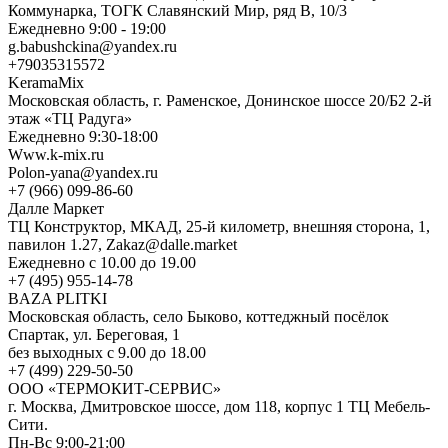
Коммунарка, ТОГК Славянский Мир, ряд В, 10/3
Ежедневно 9:00 - 19:00
g.babushckina@yandex.ru
+79035315572
KeramaMix
Московская область, г. Раменское, Донинское шоссе 20/Б2 2-й
этаж «ТЦ Радуга»
Ежедневно 9:30-18:00
Www.k-mix.ru
Polon-yana@yandex.ru
+7 (966) 099-86-60
Далле Маркет
ТЦ Конструктор, МКАД, 25-й километр, внешняя сторона, 1,
павилон 1.27, Zakaz@dalle.market
Ежедневно с 10.00 до 19.00
+7 (495) 955-14-78
BAZA PLITKI
Московская область, село Быково, коттеджный посёлок
Спартак, ул. Береговая, 1
без выходных с 9.00 до 18.00
+7 (499) 229-50-50
ООО «ТЕРМОКИТ-СЕРВИС»
г. Москва, Дмитровское шоссе, дом 118, корпус 1 ТЦ Мебель-
Сити.
Пн-Вс 9:00-21:00