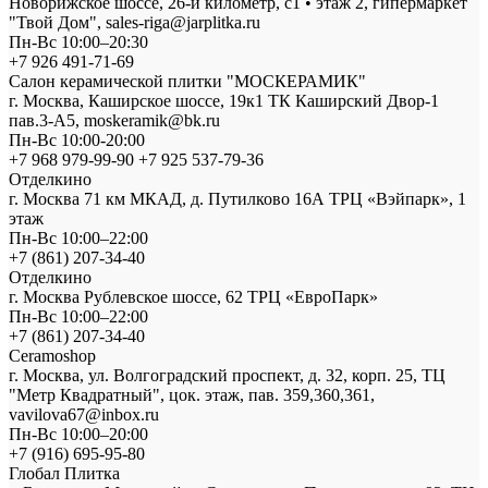
Новорижское шоссе, 26-й километр, с1 • этаж 2, гипермаркет
"Твой Дом", sales-riga@jarplitka.ru
Пн-Вс 10:00–20:30
+7 926 491-71-69
Салон керамической плитки "МОСКЕРАМИК"
г. Москва, Каширское шоссе, 19к1 ТК Каширский Двор-1
пав.3-А5, moskeramik@bk.ru
Пн-Вс 10:00-20:00
+7 968 979-99-90 +7 925 537-79-36
Отделкино
г. Москва 71 км МКАД, д. Путилково 16А ТРЦ «Вэйпарк», 1
этаж
Пн-Вс 10:00–22:00
+7 (861) 207-34-40
Отделкино
г. Москва Рублевское шоссе, 62 ТРЦ «ЕвроПарк»
Пн-Вс 10:00–22:00
+7 (861) 207-34-40
Ceramoshop
г. Москва, ул. Волгоградский проспект, д. 32, корп. 25, ТЦ
"Метр Квадратный", цок. этаж, пав. 359,360,361,
vavilova67@inbox.ru
Пн-Вс 10:00–20:00
+7 (916) 695-95-80
Глобал Плитка