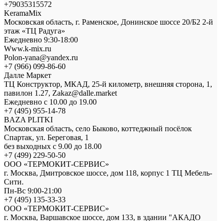
+79035315572
KeramaMix
Московская область, г. Раменское, Донинское шоссе 20/Б2 2-й
этаж «ТЦ Радуга»
Ежедневно 9:30-18:00
Www.k-mix.ru
Polon-yana@yandex.ru
+7 (966) 099-86-60
Далле Маркет
ТЦ Конструктор, МКАД, 25-й километр, внешняя сторона, 1,
павилон 1.27, Zakaz@dalle.market
Ежедневно с 10.00 до 19.00
+7 (495) 955-14-78
BAZA PLITKI
Московская область, село Быково, коттеджный посёлок
Спартак, ул. Береговая, 1
без выходных с 9.00 до 18.00
+7 (499) 229-50-50
ООО «ТЕРМОКИТ-СЕРВИС»
г. Москва, Дмитровское шоссе, дом 118, корпус 1 ТЦ Мебель-
Сити.
Пн-Вс 9:00-21:00
+7 (495) 135-33-33
ООО «ТЕРМОКИТ-СЕРВИС»
г. Москва, Варшавское шоссе, дом 133, в здании "АКАДО