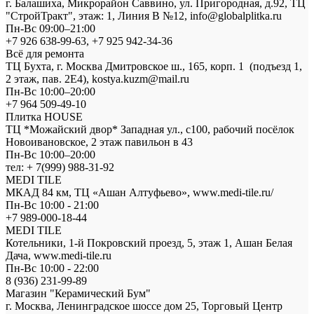
г. Балашиха, Микрорайон Саввино, ул. Пригородная, д.92, ТЦ
"СтройТракт", этаж: 1, Линия В №12, info@globalplitka.ru
Пн-Вс 09:00–21:00
+7 926 638-99-63, +7 925 942-34-36
Всё для ремонта
ТЦ Бухта, г. Москва Дмитровское ш., 165, корп. 1 (подъезд 1,
2 этаж, пав. 2Е4), kostya.kuzm@mail.ru
Пн-Вс 10:00–20:00
+7 964 509-49-10
Плитка HOUSE
ТЦ *Можайский двор* Западная ул., с100, рабочий посёлок
Новоивановское, 2 этаж павильон в 43
Пн-Вс 10:00–20:00
тел: + 7(999) 988-31-92
MEDI TILE
МКАД 84 км, ТЦ «Ашан Алтуфьево», www.medi-tile.ru/
Пн-Вс 10:00 - 21:00
+7 989-000-18-44
MEDI TILE
Котельники, 1-й Покровский проезд, 5, этаж 1, Ашан Белая
Дача, www.medi-tile.ru
Пн-Вс 10:00 - 22:00
8 (936) 231-99-89
Магазин "Керамический Бум"
г. Москва, Ленинградское шоссе дом 25, Торговый Центр