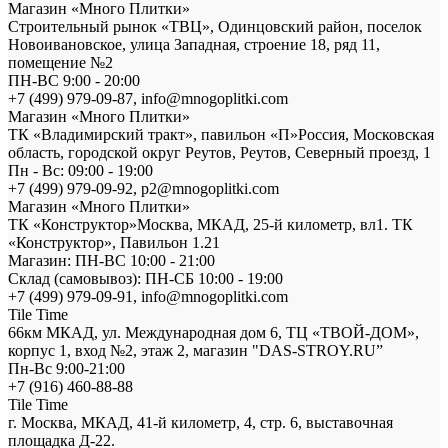
Магазин «Много Плитки»
Cтроительный рынок «ТВЦ», Одинцовский район, поселок
Новоивановское, улица Западная, строение 18, ряд 11,
помещение №2
ПН-ВС 9:00 - 20:00
+7 (499) 979-09-87, info@mnogoplitki.com
Магазин «Много Плитки»
ТК «Владимирский тракт», павильон «П»Россия, Московская
область, городской округ Реутов, Реутов, Северный проезд, 1
Пн - Вс: 09:00 - 19:00
+7 (499) 979-09-92, p2@mnogoplitki.com
Магазин «Много Плитки»
ТК «Конструктор»Москва, МКАД, 25-й километр, вл1. ТК
«Конструктор», Павильон 1.21
Магазин: ПН-ВС 10:00 - 21:00
Склад (самовывоз): ПН-СБ 10:00 - 19:00
+7 (499) 979-09-91, info@mnogoplitki.com
Tile Time
66км МКАД, ул. Международная дом 6, ТЦ «ТВОЙ-ДОМ»,
корпус 1, вход №2, этаж 2, магазин "DAS-STROY.RU”
Пн-Вс 9:00-21:00
+7 (916) 460-88-88
Tile Time
г. Москва, МКАД, 41-й километр, 4, стр. 6, выставочная
площадка Д-22.