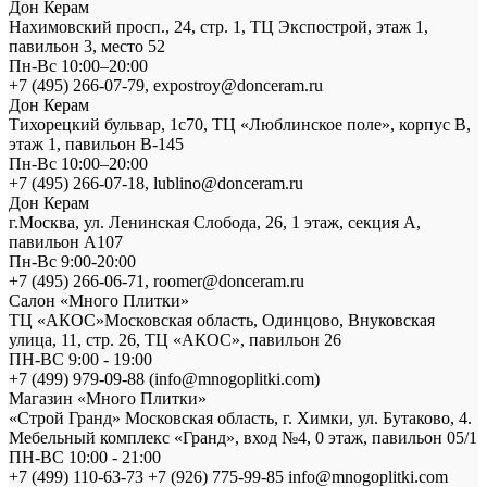
Дон Керам
Нахимовский просп., 24, стр. 1, ТЦ Экспострой, этаж 1,
павильон 3, место 52
Пн-Вс 10:00–20:00
+7 (495) 266-07-79, expostroy@donceram.ru
Дон Керам
Тихорецкий бульвар, 1с70, ТЦ «Люблинское поле», корпус В,
этаж 1, павильон В-145
Пн-Вс 10:00–20:00
+7 (495) 266-07-18, lublino@donceram.ru
Дон Керам
г.Москва, ул. Ленинская Слобода, 26, 1 этаж, секция А,
павильон А107
Пн-Вс 9:00-20:00
+7 (495) 266-06-71, roomer@donceram.ru
Салон «Много Плитки»
ТЦ «АКОС»Московская область, Одинцово, Внуковская
улица, 11, стр. 26, ТЦ «АКОС», павильон 26
ПН-ВС 9:00 - 19:00
+7 (499) 979-09-88 (info@mnogoplitki.com)
Магазин «Много Плитки»
«Строй Гранд» Московская область, г. Химки, ул. Бутаково, 4.
Мебельный комплекс «Гранд», вход №4, 0 этаж, павильон 05/1
ПН-ВС 10:00 - 21:00
+7 (499) 110-63-73 +7 (926) 775-99-85 info@mnogoplitki.com