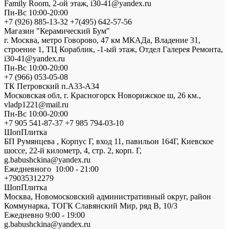
Family Room, 2-ой этаж, i30-41@yandex.ru
Пн-Вс 10:00-20:00
+7 (926) 885-13-32 +7(495) 642-57-56
Магазин "Керамический Бум"
г. Москва, метро Говорово, 47 км МКАДа, Владение 31,
строение 1, ТЦ Кораблик, -1-ый этаж, Отдел Галерея Ремонта,
i30-41@yandex.ru
Пн-Вс 10:00-20:00
+7 (966) 053-05-08
ТК Петровский п.А33-А34
Московская обл, г. Красногорск Новорижское ш, 26 км.,
vladp1221@mail.ru
Пн-Вс 10:00-20:00
+7 905 541-87-37 +7 985 794-03-10
ШопПлитка
БП Румянцева , Корпус Г, вход 11, павильон 164Г, Киевское
шоссе, 22-й километр, 4, стр. 2, корп. Г,
g.babushckina@yandex.ru
Ежедневного 10:00 - 21:00
+79035312279
ШопПлитка
Москва, Новомосковский административный округ, район
Коммунарка, ТОГК Славянский Мир, ряд В, 10/3
Ежедневно 9:00 - 19:00
g.babushckina@yandex.ru