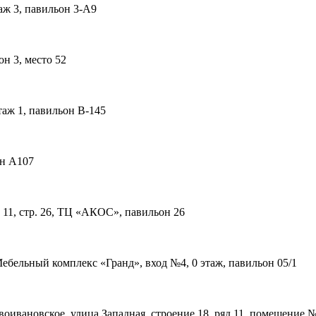
аж 3, павильон 3-А9
он 3, место 52
таж 1, павильон В-145
он А107
11, стр. 26, ТЦ «АКОС», павильон 26
 Мебельный комплекс «Гранд», вход №4, 0 этаж, павильон 05/1
ивановское, улица Западная, строение 18, ряд 11, помещение 