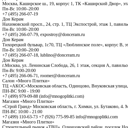
Москва, Каширское ш., 19, корпус 1, ТК «Каширский Двор», эт
Пн-Вс 10:00–20:00
+7 (495) 266-07-19
Дон Керам
Нахимовский просп., 24, стр. 1, ТЦ Экспострой, этаж 1, павиль
Пн-Вс 10:00–20:00
+7 (495) 266-07-79, expostroy@donceram.ru
Дон Керам
Тихорецкий бульвар, 1с70, ТЦ «Люблинское поле», корпус В, э
Пн-Вс 10:00–20:00
+7 (495) 266-07-18, lublino@donceram.ru
Дон Керам
г.Москва, ул. Ленинская Слобода, 26, 1 этаж, секция А, павиль
Пн-Вс 9:00-20:00
+7 (495) 266-06-71, roomer@donceram.ru
Салон «Много Плитки»
ТЦ «АКОС»Московская область, Одинцово, Внуковская улица, 
ПН-ВС 9:00 - 19:00
+7 (499) 979-09-88 (info@mnogoplitki.com)
Магазин «Много Плитки»
«Строй Гранд» Московская область, г. Химки, ул. Бутаково, 4.
ПН-ВС 10:00 - 21:00
+7 (499) 110-63-73 +7 (926) 775-99-85 info@mnogoplitki.com
Магазин «Много Плитки»
Cтроительный рынок «ТВЦ», Одинцовский район, поселок Ново