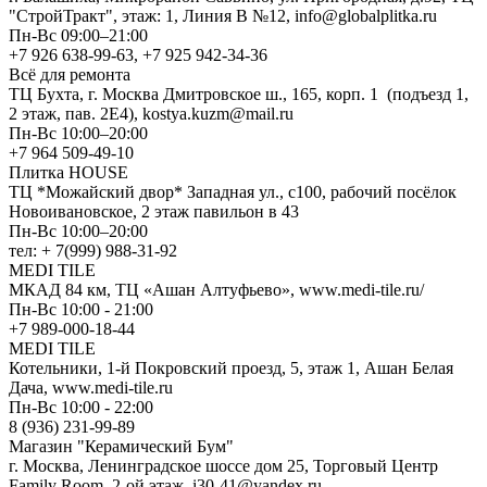
"СтройТракт", этаж: 1, Линия В №12, info@globalplitka.ru
Пн-Вс 09:00–21:00
+7 926 638-99-63, +7 925 942-34-36
Всё для ремонта
ТЦ Бухта, г. Москва Дмитровское ш., 165, корп. 1 (подъезд 1,
2 этаж, пав. 2Е4), kostya.kuzm@mail.ru
Пн-Вс 10:00–20:00
+7 964 509-49-10
Плитка HOUSE
ТЦ *Можайский двор* Западная ул., с100, рабочий посёлок
Новоивановское, 2 этаж павильон в 43
Пн-Вс 10:00–20:00
тел: + 7(999) 988-31-92
MEDI TILE
МКАД 84 км, ТЦ «Ашан Алтуфьево», www.medi-tile.ru/
Пн-Вс 10:00 - 21:00
+7 989-000-18-44
MEDI TILE
Котельники, 1-й Покровский проезд, 5, этаж 1, Ашан Белая
Дача, www.medi-tile.ru
Пн-Вс 10:00 - 22:00
8 (936) 231-99-89
Магазин "Керамический Бум"
г. Москва, Ленинградское шоссе дом 25, Торговый Центр
Family Room, 2-ой этаж, i30-41@yandex.ru