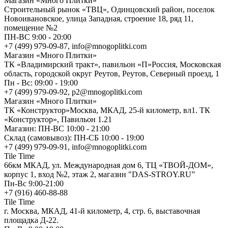
Магазин «Много Плитки»
Cтроительный рынок «ТВЦ», Одинцовский район, поселок
Новоивановское, улица Западная, строение 18, ряд 11,
помещение №2
ПН-ВС 9:00 - 20:00
+7 (499) 979-09-87, info@mnogoplitki.com
Магазин «Много Плитки»
ТК «Владимирский тракт», павильон «П»Россия, Московская
область, городской округ Реутов, Реутов, Северный проезд, 1
Пн - Вс: 09:00 - 19:00
+7 (499) 979-09-92, p2@mnogoplitki.com
Магазин «Много Плитки»
ТК «Конструктор»Москва, МКАД, 25-й километр, вл1. ТК
«Конструктор», Павильон 1.21
Магазин: ПН-ВС 10:00 - 21:00
Склад (самовывоз): ПН-СБ 10:00 - 19:00
+7 (499) 979-09-91, info@mnogoplitki.com
Tile Time
66км МКАД, ул. Международная дом 6, ТЦ «ТВОЙ-ДОМ»,
корпус 1, вход №2, этаж 2, магазин "DAS-STROY.RU”
Пн-Вс 9:00-21:00
+7 (916) 460-88-88
Tile Time
г. Москва, МКАД, 41-й километр, 4, стр. 6, выставочная
площадка Д-22.