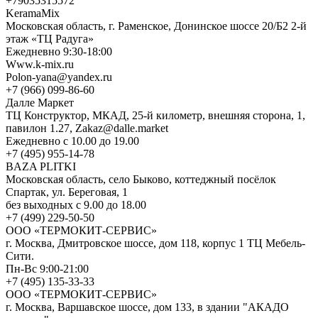
+79035315572
KeramaMix
Московская область, г. Раменское, Донинское шоссе 20/Б2 2-й
этаж «ТЦ Радуга»
Ежедневно 9:30-18:00
Www.k-mix.ru
Polon-yana@yandex.ru
+7 (966) 099-86-60
Далле Маркет
ТЦ Конструктор, МКАД, 25-й километр, внешняя сторона, 1,
павилон 1.27, Zakaz@dalle.market
Ежедневно с 10.00 до 19.00
+7 (495) 955-14-78
BAZA PLITKI
Московская область, село Быково, коттеджный посёлок
Спартак, ул. Береговая, 1
без выходных с 9.00 до 18.00
+7 (499) 229-50-50
ООО «ТЕРМОКИТ-СЕРВИС»
г. Москва, Дмитровское шоссе, дом 118, корпус 1 ТЦ Мебель-
Сити.
Пн-Вс 9:00-21:00
+7 (495) 135-33-33
ООО «ТЕРМОКИТ-СЕРВИС»
г. Москва, Варшавское шоссе, дом 133, в здании "АКАДО