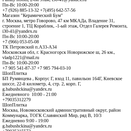
Пн-Вс 10:00-20:00
+7 (926) 885-13-32 +7(495) 642-57-56
Магазин "Керамический Бум"
г. Москва, метро Говорово, 47 км МКАДа, Владение 31,
строение 1, ТЦ Кораблик, -1-ый этаж, Отдел Галерея Ремонта,
i30-41@yandex.ru
Пн-Вс 10:00-20:00
+7 (966) 053-05-08
ТК Петровский п.А33-А34
Московская обл, г. Красногорск Новорижское ш, 26 км.,
vladp1221@mail.ru
Пн-Вс 10:00-20:00
+7 905 541-87-37 +7 985 794-03-10
ШопПлитка
БП Румянцева , Корпус Г, вход 11, павильон 164Г, Киевское
шоссе, 22-й километр, 4, стр. 2, корп. Г,
g.babushckina@yandex.ru
Ежедневного 10:00 - 21:00
+79035312279
ШопПлитка
Москва, Новомосковский административный округ, район
Коммунарка, ТОГК Славянский Мир, ряд В, 10/3
Ежедневно 9:00 - 19:00
g.babushckina@yandex.ru