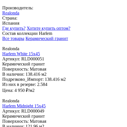
Производитель:
Realonda
Страна:
Испания
Где купить?
Хотите купить оптом?
Состав коллекции Harlem
Все товары
Керамический гранит
Realonda
Harlem White 15x45
Артикул:
RLD000051
Керамический гранит
Поверхность:
Матовая
В наличии:
138.416 м2
Подрезково_Импорт:
138.416 м2
Из них в резерве:
2.584
Цена:
4 950
₽/м2
Realonda
Harlem Midnight 15x45
Артикул:
RLD000049
Керамический гранит
Поверхность:
Матовая
В наличии:
121.96 м2