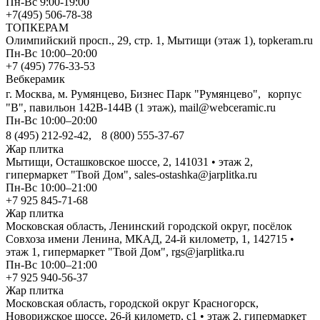
Пн-Вс 9:00-19:00
+7(495) 506-78-38
ТОПКЕРАМ
Олимпийский просп., 29, стр. 1, Мытищи (этаж 1), topkeram.ru
Пн-Вс 10:00–20:00
+7 (495) 776-33-53
Вебкерамик
г. Москва, м. Румянцево, Бизнес Парк "Румянцево", корпус
"В", павильон 142В-144В (1 этаж), mail@webceramic.ru
Пн-Вс 10:00–20:00
8 (495) 212-92-42, 8 (800) 555-37-67
Жар плитка
Мытищи, Осташковское шоссе, 2, 141031 • этаж 2,
гипермаркет "Твой Дом", sales-ostashka@jarplitka.ru
Пн-Вс 10:00–21:00
+7 925 845-71-68
Жар плитка
Московская область, Ленинский городской округ, посёлок
Совхоза имени Ленина, МКАД, 24-й километр, 1, 142715 •
этаж 1, гипермаркет "Твой Дом", rgs@jarplitka.ru
Пн-Вс 10:00–21:00
+7 925 940-56-37
Жар плитка
Московская область, городской округ Красногорск,
Новорижское шоссе, 26-й километр, с1 • этаж 2, гипермаркет