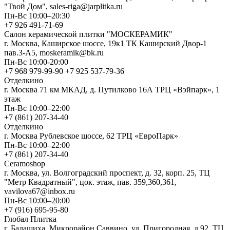
"Твой Дом", sales-riga@jarplitka.ru
Пн-Вс 10:00–20:30
+7 926 491-71-69
Салон керамической плитки "МОСКЕРАМИК"
г. Москва, Каширское шоссе, 19к1 ТК Каширский Двор-1
пав.3-А5, moskeramik@bk.ru
Пн-Вс 10:00-20:00
+7 968 979-99-90 +7 925 537-79-36
Отделкино
г. Москва 71 км МКАД, д. Путилково 16А ТРЦ «Вэйпарк», 1
этаж
Пн-Вс 10:00–22:00
+7 (861) 207-34-40
Отделкино
г. Москва Рублевское шоссе, 62 ТРЦ «ЕвроПарк»
Пн-Вс 10:00–22:00
+7 (861) 207-34-40
Ceramoshop
г. Москва, ул. Волгоградский проспект, д. 32, корп. 25, ТЦ
"Метр Квадратный", цок. этаж, пав. 359,360,361,
vavilova67@inbox.ru
Пн-Вс 10:00–20:00
+7 (916) 695-95-80
Глобал Плитка
г. Балашиха, Микрорайон Саввино, ул. Пригородная, д.92, ТЦ