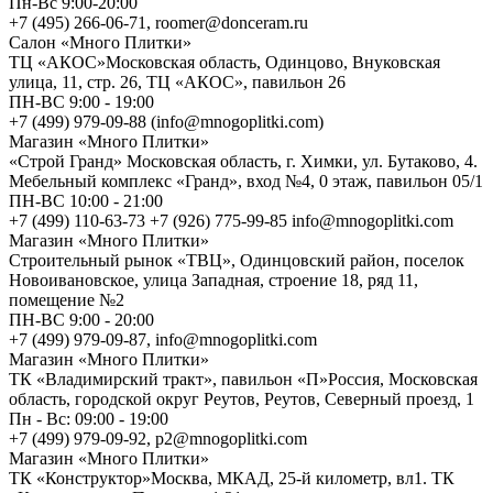
Пн-Вс 9:00-20:00
+7 (495) 266-06-71, roomer@donceram.ru
Салон «Много Плитки»
ТЦ «АКОС»Московская область, Одинцово, Внуковская
улица, 11, стр. 26, ТЦ «АКОС», павильон 26
ПН-ВС 9:00 - 19:00
+7 (499) 979-09-88 (info@mnogoplitki.com)
Магазин «Много Плитки»
«Строй Гранд» Московская область, г. Химки, ул. Бутаково, 4.
Мебельный комплекс «Гранд», вход №4, 0 этаж, павильон 05/1
ПН-ВС 10:00 - 21:00
+7 (499) 110-63-73 +7 (926) 775-99-85 info@mnogoplitki.com
Магазин «Много Плитки»
Cтроительный рынок «ТВЦ», Одинцовский район, поселок
Новоивановское, улица Западная, строение 18, ряд 11,
помещение №2
ПН-ВС 9:00 - 20:00
+7 (499) 979-09-87, info@mnogoplitki.com
Магазин «Много Плитки»
ТК «Владимирский тракт», павильон «П»Россия, Московская
область, городской округ Реутов, Реутов, Северный проезд, 1
Пн - Вс: 09:00 - 19:00
+7 (499) 979-09-92, p2@mnogoplitki.com
Магазин «Много Плитки»
ТК «Конструктор»Москва, МКАД, 25-й километр, вл1. ТК