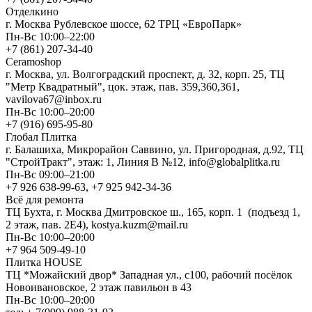
Отделкино
г. Москва Рублевское шоссе, 62 ТРЦ «ЕвроПарк»
Пн-Вс 10:00–22:00
+7 (861) 207-34-40
Ceramoshop
г. Москва, ул. Волгоградский проспект, д. 32, корп. 25, ТЦ
"Метр Квадратный", цок. этаж, пав. 359,360,361,
vavilova67@inbox.ru
Пн-Вс 10:00–20:00
+7 (916) 695-95-80
Глобал Плитка
г. Балашиха, Микрорайон Саввино, ул. Пригородная, д.92, ТЦ
"СтройТракт", этаж: 1, Линия В №12, info@globalplitka.ru
Пн-Вс 09:00–21:00
+7 926 638-99-63, +7 925 942-34-36
Всё для ремонта
ТЦ Бухта, г. Москва Дмитровское ш., 165, корп. 1 (подъезд 1,
2 этаж, пав. 2Е4), kostya.kuzm@mail.ru
Пн-Вс 10:00–20:00
+7 964 509-49-10
Плитка HOUSE
ТЦ *Можайский двор* Западная ул., с100, рабочий посёлок
Новоивановское, 2 этаж павильон в 43
Пн-Вс 10:00–20:00