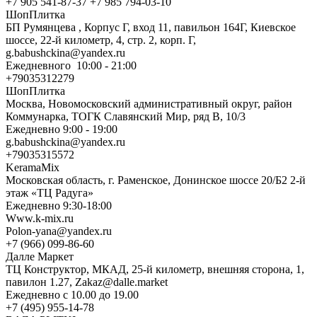
+7 905 541-87-37 +7 985 794-03-10
ШопПлитка
БП Румянцева , Корпус Г, вход 11, павильон 164Г, Киевское
шоссе, 22-й километр, 4, стр. 2, корп. Г,
g.babushckina@yandex.ru
Ежедневного 10:00 - 21:00
+79035312279
ШопПлитка
Москва, Новомосковский административный округ, район
Коммунарка, ТОГК Славянский Мир, ряд В, 10/3
Ежедневно 9:00 - 19:00
g.babushckina@yandex.ru
+79035315572
KeramaMix
Московская область, г. Раменское, Донинское шоссе 20/Б2 2-й
этаж «ТЦ Радуга»
Ежедневно 9:30-18:00
Www.k-mix.ru
Polon-yana@yandex.ru
+7 (966) 099-86-60
Далле Маркет
ТЦ Конструктор, МКАД, 25-й километр, внешняя сторона, 1,
павилон 1.27, Zakaz@dalle.market
Ежедневно с 10.00 до 19.00
+7 (495) 955-14-78