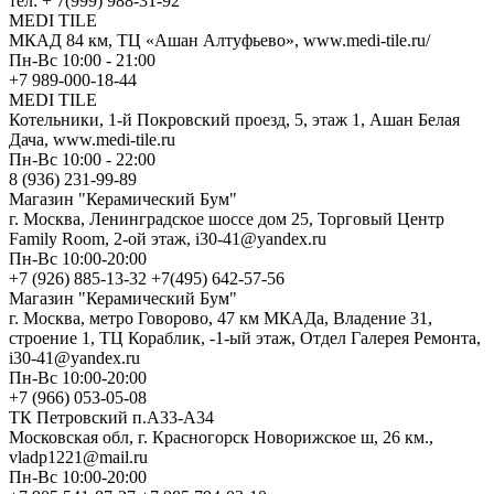
тел: + 7(999) 988-31-92
MEDI TILE
МКАД 84 км, ТЦ «Ашан Алтуфьево», www.medi-tile.ru/
Пн-Вс 10:00 - 21:00
+7 989-000-18-44
MEDI TILE
Котельники, 1-й Покровский проезд, 5, этаж 1, Ашан Белая
Дача, www.medi-tile.ru
Пн-Вс 10:00 - 22:00
8 (936) 231-99-89
Магазин "Керамический Бум"
г. Москва, Ленинградское шоссе дом 25, Торговый Центр
Family Room, 2-ой этаж, i30-41@yandex.ru
Пн-Вс 10:00-20:00
+7 (926) 885-13-32 +7(495) 642-57-56
Магазин "Керамический Бум"
г. Москва, метро Говорово, 47 км МКАДа, Владение 31,
строение 1, ТЦ Кораблик, -1-ый этаж, Отдел Галерея Ремонта,
i30-41@yandex.ru
Пн-Вс 10:00-20:00
+7 (966) 053-05-08
ТК Петровский п.А33-А34
Московская обл, г. Красногорск Новорижское ш, 26 км.,
vladp1221@mail.ru
Пн-Вс 10:00-20:00