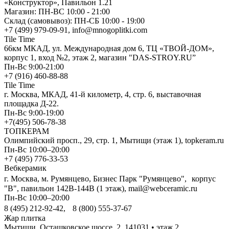
«Конструктор», Павильон 1.21
Магазин: ПН-ВС 10:00 - 21:00
Склад (самовывоз): ПН-СБ 10:00 - 19:00
+7 (499) 979-09-91, info@mnogoplitki.com
Tile Time
66км МКАД, ул. Международная дом 6, ТЦ «ТВОЙ-ДОМ»,
корпус 1, вход №2, этаж 2, магазин "DAS-STROY.RU”
Пн-Вс 9:00-21:00
+7 (916) 460-88-88
Tile Time
г. Москва, МКАД, 41-й километр, 4, стр. 6, выставочная
площадка Д-22.
Пн-Вс 9:00-19:00
+7(495) 506-78-38
ТОПКЕРАМ
Олимпийский просп., 29, стр. 1, Мытищи (этаж 1), topkeram.ru
Пн-Вс 10:00–20:00
+7 (495) 776-33-53
Вебкерамик
г. Москва, м. Румянцево, Бизнес Парк "Румянцево", корпус
"В", павильон 142В-144В (1 этаж), mail@webceramic.ru
Пн-Вс 10:00–20:00
8 (495) 212-92-42, 8 (800) 555-37-67
Жар плитка
Мытищи, Осташковское шоссе, 2, 141031 • этаж 2,